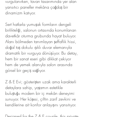
vurgulanırken, tavan tasarımında yer alan
yansıtıcı paneller mekâna çağdaş bir
dinamizm katıyor.
Sert hatlarla yumuşak formların dengeli
birlikteliği, salonun ortasında konumlanan
davetkâr oturma grubunda hayat buluyor.
Alanı bölmeden tanımlayan şeffaflık hissi,
doğal taş dokulu ışıklı duvar elemanıyla
dramatik bir vurguya dönüşüyor. Bu detay,
hem bir sanat eseri gibi dikkat çekiyor
hem de yemek alanıyla salon arasında
görsel bir geçiş sağlıyor.
Z & E Evi; gösterişten uzak ama karakterli
detaylara sahip, yaşamın estetikle
buluştuğu modern bir iç mekân deneyimi
sunuyor. Her köşesi, çiftin zarif zevkini ve
kendilerine ait konfor anlayışını yansıtıyor.
Designed for the Z & E couple, this private