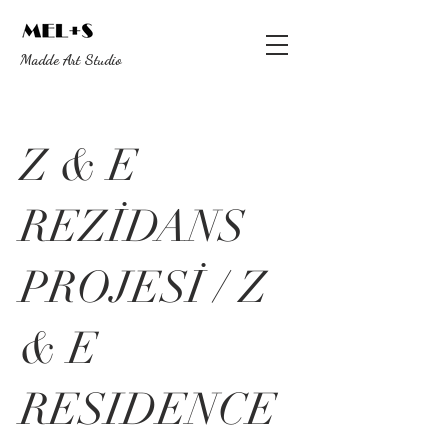
Madde Art Studio
Z & E
REZİDANS
PROJESİ / Z
& E
RESIDENCE