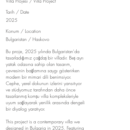
Villa Projesi / Villa Project
Tarih / Date
2025
Konum / Location
Bulgaristan / Haskovo
Bu proje, 2025 yılında Bulgaristan'da
tasarladığımız çağdaş bir villadır. Beş ayrı
yatak odasına sahip olan tasarım,
çevresinin bağlamına saygı gösterirken
modern bir mimari dili benimsiyor.
Cephe, yerel dokunun izlerini yansıtıyor
ve stüdyomuz tarafından daha önce
tasarlanmış komşu villa kompleksleriyle
uyum sağlayarak yenilik arasında dengeli
bir diyalog yaratıyor.
This project is a contemporary villa we
designed in Bulgaria in 2025. Featuring