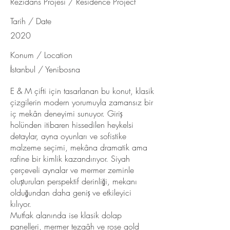
Rezidans Projesi / Residence Project
Tarih / Date
2020
Konum / Location
İstanbul / Yenibosna
E & M çifti için tasarlanan bu konut, klasik
çizgilerin modern yorumuyla zamansız bir
iç mekân deneyimi sunuyor. Giriş
holünden itibaren hissedilen heykelsi
detaylar, ayna oyunları ve sofistike
malzeme seçimi, mekâna dramatik ama
rafine bir kimlik kazandırıyor. Siyah
çerçeveli aynalar ve mermer zeminle
oluşturulan perspektif derinliği, mekanı
olduğundan daha geniş ve etkileyici
kılıyor.
Mutfak alanında ise klasik dolap
panelleri, mermer tezgâh ve rose gold