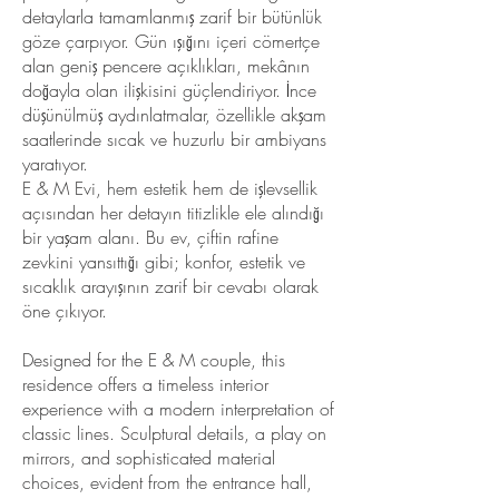
detaylarla tamamlanmış zarif bir bütünlük
göze çarpıyor. Gün ışığını içeri cömertçe
alan geniş pencere açıklıkları, mekânın
doğayla olan ilişkisini güçlendiriyor. İnce
düşünülmüş aydınlatmalar, özellikle akşam
saatlerinde sıcak ve huzurlu bir ambiyans
yaratıyor.
E & M Evi, hem estetik hem de işlevsellik
açısından her detayın titizlikle ele alındığı
bir yaşam alanı. Bu ev, çiftin rafine
zevkini yansıttığı gibi; konfor, estetik ve
sıcaklık arayışının zarif bir cevabı olarak
öne çıkıyor.
Designed for the E & M couple, this
residence offers a timeless interior
experience with a modern interpretation of
classic lines. Sculptural details, a play on
mirrors, and sophisticated material
choices, evident from the entrance hall,