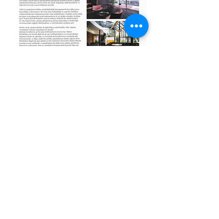
© 2025 by Mel+S Mimarlık & İçmimarlık Tüm Hakları Saklıdır.